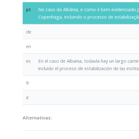
pt
No caso da Albânia, e como é bem evidenciado p
Copenhaga, incluindo o processo de estabilizaçã
de
en
es
En el caso de Albania, todavía hay un largo cami
incluido el proceso de estabilización de las insti
fr
it
Alternativas: