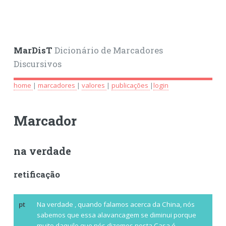
MarDisT
Dicionário de Marcadores
Discursivos
home
|
marcadores
|
valores
|
publicações
|
login
Marcador
na verdade
retificação
pt
Na verdade
, quando falamos acerca da China, nós
sabemos que essa alavancagem se diminui porque
muito daquilo que nós dizemos nesta Casa é