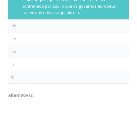
contrariado por aquilo que os governos europeus
fazem nas nossas capitais (…).
de
en
es
fr
it
Alternativas: