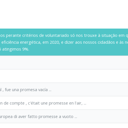
mos perante critérios de voluntariado só nos trouxe à situação em
e eficiência energética, em 2020, e dizer aos nossos cidadãos e às
só atingimos 9%.
l
, fue una promesa vacía ...
fin de compte
, c'était une promesse en l'air, ...
ropea di aver fatto promesse a vuoto ...