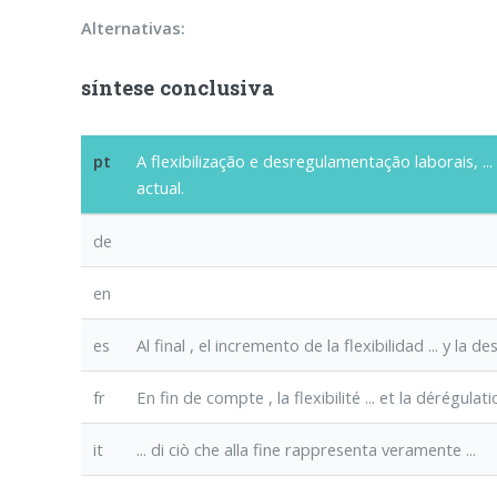
Alternativas:
síntese conclusiva
pt
A flexibilização e desregulamentação laborais, ..
actual.
de
en
es
Al final
, el incremento de la flexibilidad ... y la
fr
En fin de compte
, la flexibilité ... et la dérégula
it
... di ciò che
alla fine
rappresenta veramente ...