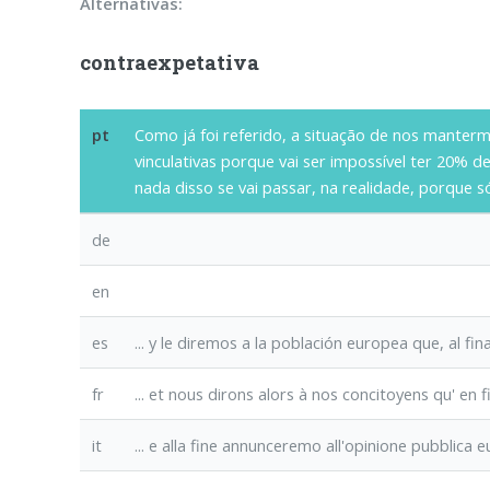
Alternativas:
contraexpetativa
pt
Como já foi referido, a situação de nos manter
vinculativas porque vai ser impossível ter 20% d
nada disso se vai passar, na realidade, porque 
de
en
es
... y le diremos a la población europea que,
al fina
fr
... et nous dirons
alors
à nos concitoyens qu'
en 
it
... e
alla fine
annunceremo all'opinione pubblica eu