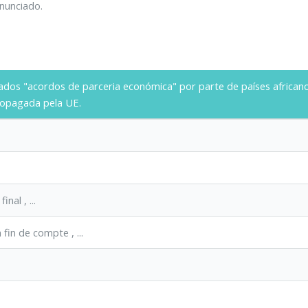
enunciado.
inados "acordos de parceria económica" por parte de países afric
ropagada pela UE.
 final
, ...
n fin de compte
, ...