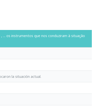
l
, ... os instrumentos que nos conduziram à situação
ocaron la situación actual.