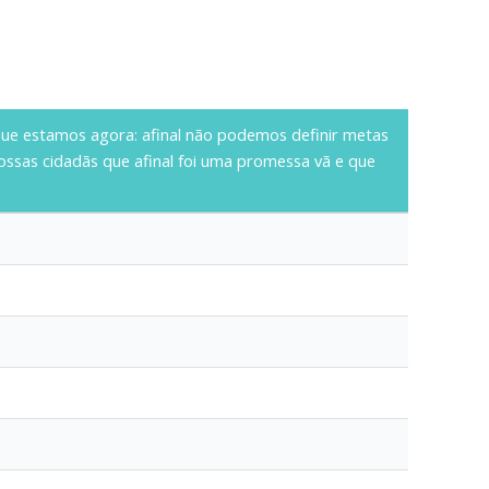
 que estamos agora:
afinal
não podemos definir metas
 nossas cidadãs que afinal foi uma promessa vã e que