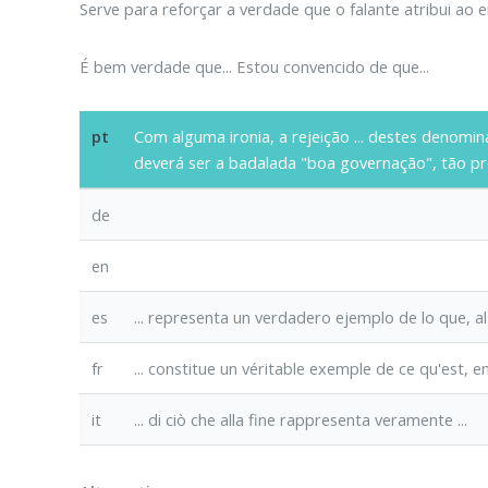
Serve para reforçar a verdade que o falante atribui ao 
É bem verdade que...
Estou convencido de que...
pt
Com alguma ironia, a rejeição ... destes denom
deverá ser a badalada "boa governação", tão p
de
en
es
... representa un verdadero ejemplo de lo que,
al
fr
... constitue un véritable exemple de ce qu'est,
e
it
... di ciò che
alla fine
rappresenta veramente ...