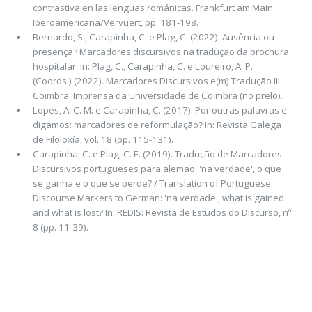
contrastiva en las lenguas románicas. Frankfurt am Main:
Iberoamericana/Vervuert, pp. 181-198.
Bernardo, S., Carapinha, C. e Plag, C. (2022). Ausência ou
presença? Marcadores discursivos na tradução da brochura
hospitalar. In: Plag, C., Carapinha, C. e Loureiro, A. P.
(Coords.) (2022). Marcadores Discursivos e(m) Tradução III.
Coimbra: Imprensa da Universidade de Coimbra (no prelo).
Lopes, A. C. M. e Carapinha, C. (2017). Por outras palavras e
digamos: marcadores de reformulação? In: Revista Galega
de Filoloxía, vol. 18 (pp. 115-131).
Carapinha, C. e Plag, C. E. (2019). Tradução de Marcadores
Discursivos portugueses para alemão: 'na verdade', o que
se ganha e o que se perde? / Translation of Portuguese
Discourse Markers to German: 'na verdade', what is gained
and what is lost? In: REDIS: Revista de Estudos do Discurso, nº
8 (pp. 11-39).
© MarDisT. All rights reserved. Design:
HTML5 UP
.