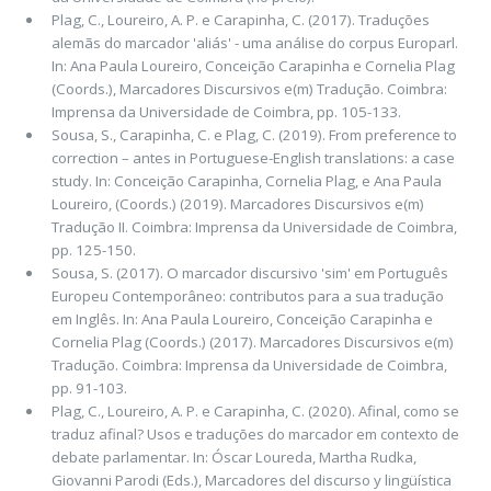
Plag, C., Loureiro, A. P. e Carapinha, C. (2017). Traduções
alemãs do marcador 'aliás' - uma análise do corpus Europarl.
In: Ana Paula Loureiro, Conceição Carapinha e Cornelia Plag
(Coords.), Marcadores Discursivos e(m) Tradução. Coimbra:
Imprensa da Universidade de Coimbra, pp. 105-133.
Sousa, S., Carapinha, C. e Plag, C. (2019). From preference to
correction – antes in Portuguese-English translations: a case
study. In: Conceição Carapinha, Cornelia Plag, e Ana Paula
Loureiro, (Coords.) (2019). Marcadores Discursivos e(m)
Tradução II. Coimbra: Imprensa da Universidade de Coimbra,
pp. 125-150.
Sousa, S. (2017). O marcador discursivo 'sim' em Português
Europeu Contemporâneo: contributos para a sua tradução
em Inglês. In: Ana Paula Loureiro, Conceição Carapinha e
Cornelia Plag (Coords.) (2017). Marcadores Discursivos e(m)
Tradução. Coimbra: Imprensa da Universidade de Coimbra,
pp. 91-103.
Plag, C., Loureiro, A. P. e Carapinha, C. (2020). Afinal, como se
traduz afinal? Usos e traduções do marcador em contexto de
debate parlamentar. In: Óscar Loureda, Martha Rudka,
Giovanni Parodi (Eds.), Marcadores del discurso y lingüística