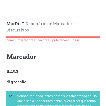
MarDisT
Dicionário de Marcadores
Discursivos
home
|
marcadores
|
valores
|
publicações
|
login
Marcador
aliás
digressão
pt
Senhor Deputado, antes de mais, e comentando aquilo
que disse o Senhor Presidente, quero dizer que tenho
o maior prazer em estar sob o fogo dos deputados