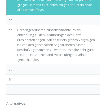
gregos - e tenho excelentes amigos na Grécia onde,
aliás passei férias.
de
en
Herr Abgeordneter! Zunächst möchte ich als
Anmerkung zu den Ausführungen des Herrn
Präsidenten sagen, daß es mir ein großes Vergnügen
ist, von den griechischen Abgeordneten "unter
Beschuß " genommen zu werden. Ich habe sehr gute
Freunde in Griechenland, wo ich
übrigens
Urlaub
gemacht habe.
es
fr
it
Alternativas: