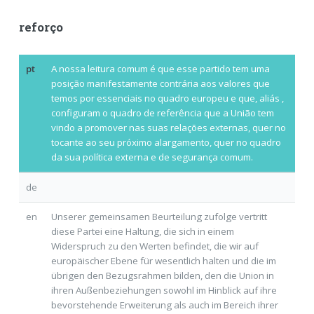
reforço
pt
A nossa leitura comum é que esse partido tem uma
posição manifestamente contrária aos valores que
temos por essenciais no quadro europeu e que,
aliás
,
configuram o quadro de referência que a União tem
vindo a promover nas suas relações externas, quer no
tocante ao seu próximo alargamento, quer no quadro
da sua política externa e de segurança comum.
de
en
Unserer gemeinsamen Beurteilung zufolge vertritt
diese Partei eine Haltung, die sich in einem
Widerspruch zu den Werten befindet, die wir auf
europäischer Ebene für wesentlich halten und die
im
übrigen
den Bezugsrahmen bilden, den die Union in
ihren Außenbeziehungen sowohl im Hinblick auf ihre
bevorstehende Erweiterung als auch im Bereich ihrer