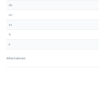
de
en
es
fr
it
Alternativas: