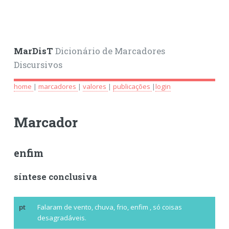
MarDisT
Dicionário de Marcadores
Discursivos
home
|
marcadores
|
valores
|
publicações
|
login
Marcador
enfim
síntese conclusiva
pt
Falaram de vento, chuva, frio,
enfim
, só coisas
desagradáveis.