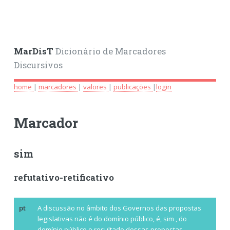
MarDisT
Dicionário de Marcadores
Discursivos
home
|
marcadores
|
valores
|
publicações
|
login
Marcador
sim
refutativo-retificativo
pt
A discussão no âmbito dos Governos das propostas
legislativas não é do domínio público, é,
sim
, do
domínio público o resultado dessas propostas