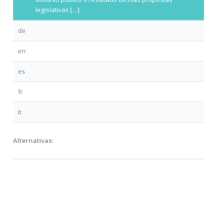
legislativas […].
de
en
es
fr
it
Alternativas: